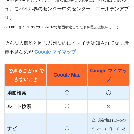
う、モバイル界のセンター中のセンター、ゴールデンアプ
リ。
(
2000年頃 ZENRINのCD-ROMで地図検索してた頃を思えば懐かし･･･)
そんな大御所と同じ系列なのにイマイチ認知されてなく浸
透不足なのが
Google マイマップ
できること or で
Google マイマッ
Google Map
きないこと
プ
地図検索
◯
◯
ルート検索
◯
✕
△
現在地はわかるの
ナビ
◯
でルートに沿っている