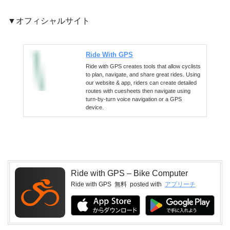
▼オフィシャルサイト
Ride With GPS
Ride with GPS creates tools that allow cyclists
to plan, navigate, and share great rides. Using
our website & app, riders can create detailed
routes with cuesheets then navigate using
turn-by-turn voice navigation or a GPS
device.
Ride with GPS – Bike Computer
Ride with GPS
無料
posted with
アプリーチ