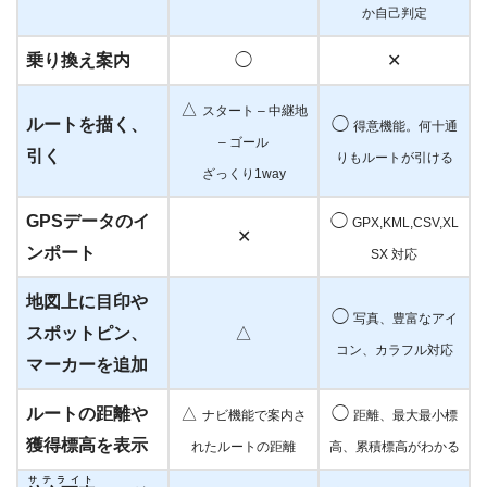
か自己判定
乗り換え案内
◯
✕
△
スタート – 中継地
ルートを描く、
◯
得意機能。何十通
– ゴール
引く
りもルートが引ける
ざっくり1way
GPSデータのイ
◯
GPX,KML,CSV,XL
✕
ンポート
SX 対応
地図上に目印や
◯
写真、豊富なアイ
スポットピン、
△
コン、カラフル対応
マーカーを追加
ルートの距離や
△
◯
ナビ機能で案内さ
距離、最大最小標
獲得標高を表示
れたルートの距離
高、累積標高がわかる
サテライト