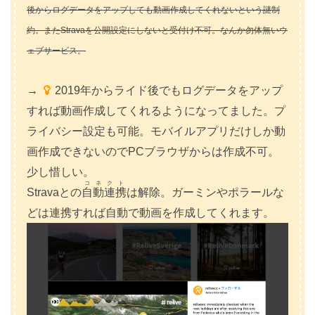
後からログデータをアップしても動画作成してくれないという謎制
約。またStravaを公開設定にしないと受付け不可。なんか勿体無いウ
ェブサービス。
→
2019年からライド後でもログデータをアップ
すれば動画作成してくれるようになってました。プ
ライバシー設定も可能。モバイルアプリだけしか動
画作成できないのでPCブラウザからは作成不可。
少し惜しい。
コネクト
Stravaとの
自動連携
は解除。ガーミンやポラールな
どは連携すれば自動で動画を作成してくれます。