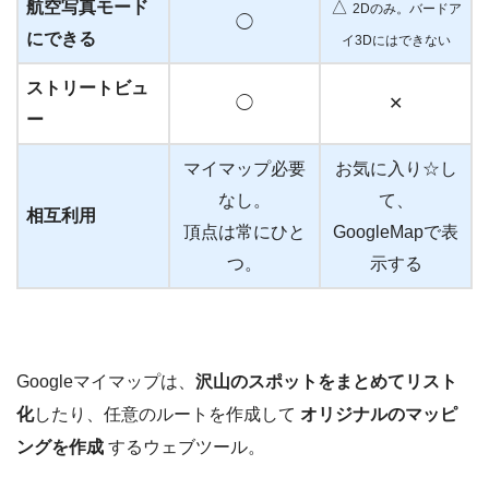
航空写真
モード
△
2Dのみ。バードア
◯
にできる
イ3Dにはできない
ストリートビュ
◯
✕
ー
マイマップ必要
お気に入り☆し
なし。
て、
相互利用
頂点は常にひと
GoogleMapで表
つ。
示する
Googleマイマップは、
沢山のスポットをまとめてリスト
化
したり、任意のルートを作成して
オリジナルのマッピ
ングを作成
するウェブツール。