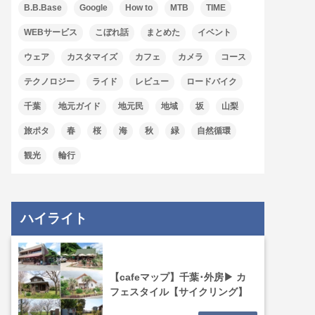
B.B.Base
Google
How to
MTB
TIME
WEBサービス
こぼれ話
まとめた
イベント
ウェア
カスタマイズ
カフェ
カメラ
コース
テクノロジー
ライド
レビュー
ロードバイク
千葉
地元ガイド
地元民
地域
坂
山梨
旅ポタ
春
桜
海
秋
緑
自然循環
観光
輪行
ハイライト
【cafeマップ】千葉･外房▶ カ
フェスタイル【サイクリング】