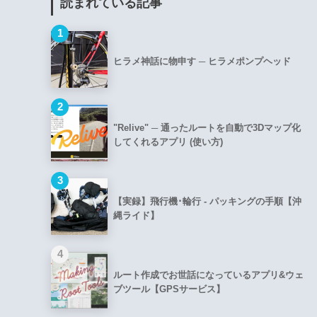
読まれている記事
1
ヒラメ神話に物申す ─ ヒラメポンプヘッド
2
"Relive" ─ 通ったルートを自動で3Dマップ化
してくれるアプリ (使い方)
3
【実録】飛行機･輪行 - パッキングの手順【沖
縄ライド】
4
ルート作成でお世話になっているアプリ&ウェ
ブツール【GPSサービス】