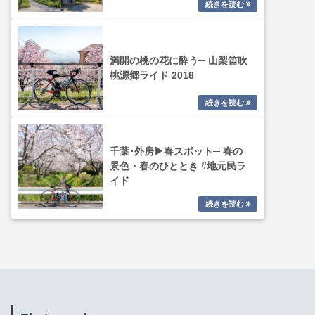
満開の桃の花に酔う─ 山梨笛吹
桃源郷ライド 2018
千葉･外房▶春スポット─ 春の
景色・春のひととき #地元民ラ
イド