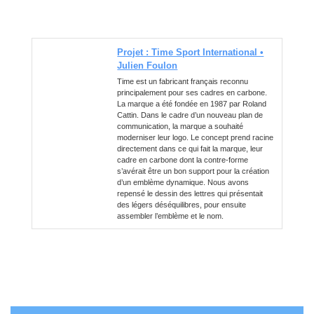
Projet : Time Sport International •
Julien Foulon
Time est un fabricant français reconnu
principalement pour ses cadres en carbone.
La marque a été fondée en 1987 par Roland
Cattin. Dans le cadre d’un nouveau plan de
communication, la marque a souhaité
moderniser leur logo. Le concept prend racine
directement dans ce qui fait la marque, leur
cadre en carbone dont la contre-forme
s’avérait être un bon support pour la création
d’un emblème dynamique. Nous avons
repensé le dessin des lettres qui présentait
des légers déséquilibres, pour ensuite
assembler l’emblème et le nom.