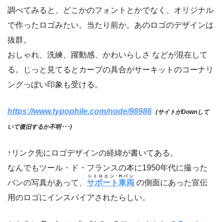
調べてみると、どこかのフォントとかでなく、オリジナル
で作ったロゴみたい。当たり前か。あのロゴのデザインは
抜群。
おしゃれ、洗練、躍動感、かわいらしさ などが混在して
る。じっと見てるとカーブの具合がサーキットのコーナリ
ングっぽい印象も受ける。
https://www.typophile.com/node/98986
(サイトがDownして
いて復旧するか不明･･･)
↑リンク先にロゴデザインの経緯が書いてある。
なんでもツール・ド・フランスの本に1950年代に撮った
シトロエン･Hバン
バンの写真があって、
サポート車両
の側面にあった宣伝
用のロゴにインスパイアされたらしい。