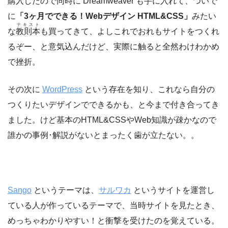
購入したので同時に Dreamweaver も手に入れて、ついで
に
「3ヶ月でできる！Webデザイン HTML&CSS」
みたい
テキスト
な
教則本
も買ってきて、よしこれでおれもサイトをつくれ
るぞー、と意気込んだけど、実際に触ると全然わけわかめ
で挫折。
その次に
WordPress
という存在を知り、これなら自分の
つくりたいデザインでできるかも、と今まで付き合ってき
ました。けど基本のHTML&CSSやWeb知識が疎かなので
誰かの事例･解説がないとまったく歯が立たない。。
Sango
というテーマは、
サルワカ
というサイトを運営し
ている人が作っているテーマで、当時サイトを見たとき、
めっちゃわかりやすい！と衝撃を受けたのを覚えている。