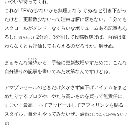
いやいや待ってくれ。
これが「PVが少ないから無理」なら ぐぬぬ と引き下がっ
たけど、更新数少ないって理由は腑に落ちない。自分でも
スクロールがメンドーなくらいなボリュームある記事もあ
るし
2分割、3分割して投稿数稼げば、内容は変
(←減らせよ)
わらなくとも評価してもらえるのだろうか。解せぬ。
いきさつ
まぁそんな
経緯
から、手軽に更新数増やすために、こんな
自分語りの記事を書いてみた次第なんですけどね。
アマゾンセールのときだけ欠かさず値下げアイテムをまと
めたりするブログや、やたら高いものを買って無責任に、
すごい！最高！!ってアッピールしてアフィリンクを貼る
スタイル、自分もやってみたいぜ。
(露骨にしつこくはやらないけ
ど)