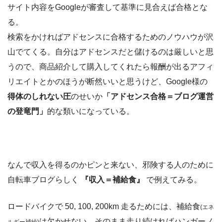
サイト内容をGoogleが審査して基準に見合えば合格とな
る。
検索をかければアドセンスに合格するためのノウハウが沢
山でてくる。自分はアドセンスだと儲けるのは厳しいと思
うので、商品紹介して購入してくれたら報酬が出るアフィ
リエイトとかのほうが断然いいと思うけど、Google様の
得体のしれない圧
のせいか
「アドセンス合格＝ブログ運営
の登竜門」
的な類いになっている。
なんで収入を得るのかピンと来ない、邪険する人のために
自転車ブログらしく
『収入＝補給食』
で例えてみる。
ロードバイクで 50, 100, 200km 走るためには、補給食
(エネ
は欠かせない。そのまま走り続ければハンガーノ
ルギー補給)