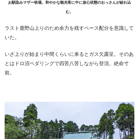
お馴染みマザー牧場。和やかな観光客に中に放心状態のおっさんが紛れ込
む。
ラスト鹿野山上りのため余力を残すペース配分を意識して
いた。
いざ上りが始まり中間くらいに来るとガス欠露呈。そのあ
とはドロ沼ペダリングで四苦八苦しながら登頂。絶命寸
前。