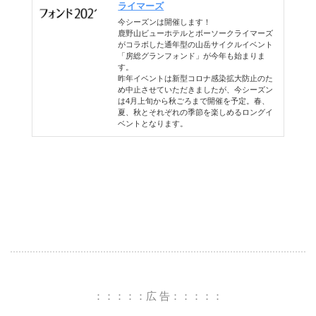
ライマーズ
今シーズンは開催します！
鹿野山ビューホテルとボーソークライマーズ
がコラボした通年型の山岳サイクルイベント
「房総グランフォンド」が今年も始まりま
す。
昨年イベントは新型コロナ感染拡大防止のた
め中止させていただきましたが、今シーズン
は4月上旬から秋ごろまで開催を予定。春、
夏、秋とそれぞれの季節を楽しめるロングイ
ベントとなります。
：：：：：広 告：：：：：