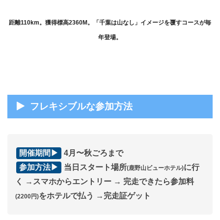
距離110km。獲得標高2360M。「千葉は山なし」イメージを覆すコースが毎
年登場。
フレキシブルな参加方法
開催期間▶
4月〜秋ごろまで
参加方法▶
当日スタート場所
に行
(鹿野山ビューホテル)
く
→スマホからエントリー
→ 完走できたら参加料
をホテルで払う →完走証ゲット
(2200円)