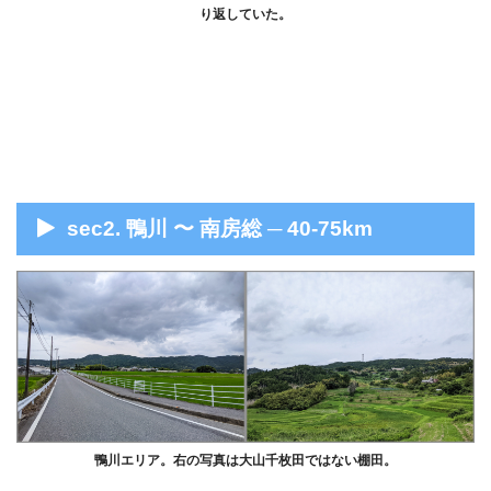
り返していた。
sec2. 鴨川 〜 南房総 ─ 40-75km
鴨川エリア。右の写真は大山千枚田ではない棚田。