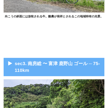
向こうの斜面には放牧される牛。酪農が発祥とされるこの地域特有の光景。
sec3. 南房総 〜 富津 鹿野山 ゴール ─ 75-
110km