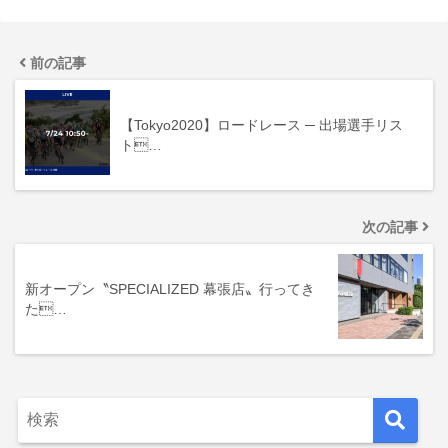
前の記事
【Tokyo2020】ロードレース ─ 出場選手リス
ト…
次の記事
新オープン〝SPECIALIZED 幕張店〟行ってき
た…