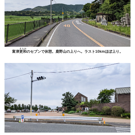
さらわ
富津
更和
のセブンで休憩。鹿野山の上りへ。ラスト10kmほぼ上り。