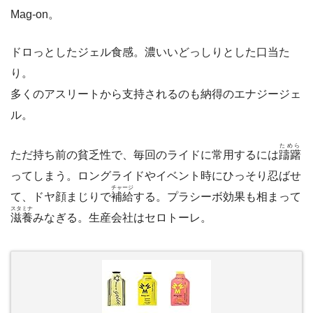
Mag-on。
ドロっとしたジェル食感。濃いいどっしりとした口当た
り。
多くのアスリートから支持されるのも納得のエナジージェ
ル。
ためら
ただ持ち前の貧乏性で、毎回のライドに常用するには
躊躇
ってしまう。ロングライドやイベント時にひっそり忍ばせ
チャージ
て、ドヤ顔まじりで
補給
する。プラシーボ効果も相まって
スタミナ
滋養
みなぎる。生産会社は
セロトーレ。